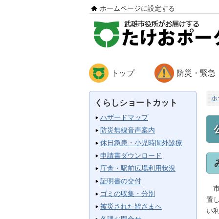
ホームページに設定する
トップ
防災・緊急
ホ
くらしショートカット
ハザードマップ
防災無線音声案内
休日急患・小児時間外診療
申請書ダウンロード
庁舎・駅前広場利用状況
証明書の交付
市
ゴミの収集・分別
置
被災された皆さまへ
い