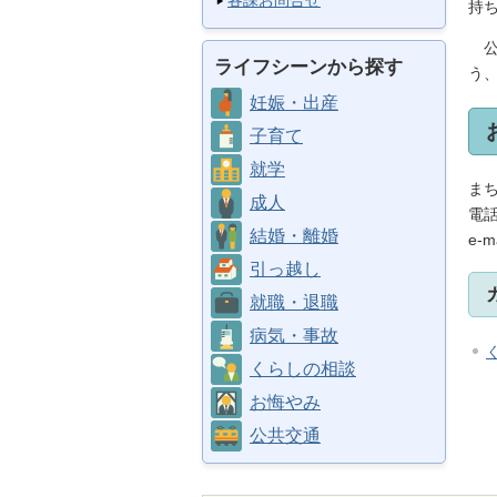
各課お問合せ
持
公
ライフシーンから探す
う
妊娠・出産
子育て
就学
ま
成人
電話
結婚・離婚
e-m
引っ越し
就職・退職
病気・事故
くらしの相談
お悔やみ
公共交通