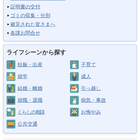
証明書の交付
ゴミの収集・分別
被災された皆さまへ
各課お問合せ
ライフシーンから探す
妊娠・出産
子育て
就学
成人
結婚・離婚
引っ越し
就職・退職
病気・事故
くらしの相談
お悔やみ
公共交通