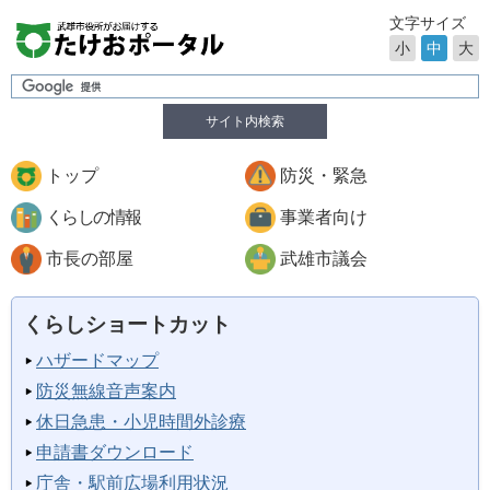
文字サイズ
小
中
大
サイト内検索
トップ
防災・緊急
くらしの情報
事業者向け
市長の部屋
武雄市議会
くらしショートカット
ハザードマップ
防災無線音声案内
休日急患・小児時間外診療
申請書ダウンロード
庁舎・駅前広場利用状況