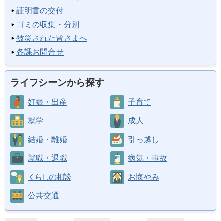
証明書の交付
ゴミの収集・分別
被災された皆さまへ
各課お問合せ
ライフシーンから探す
妊娠・出産
子育て
就学
成人
結婚・離婚
引っ越し
就職・退職
病気・事故
くらしの相談
お悔やみ
公共交通