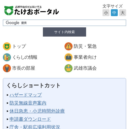
文字サイズ
小
中
大
サイト内検索
トップ
防災・緊急
くらしの情報
事業者向け
市長の部屋
武雄市議会
くらしショートカット
ハザードマップ
防災無線音声案内
休日急患・小児時間外診療
申請書ダウンロード
庁舎・駅前広場利用状況