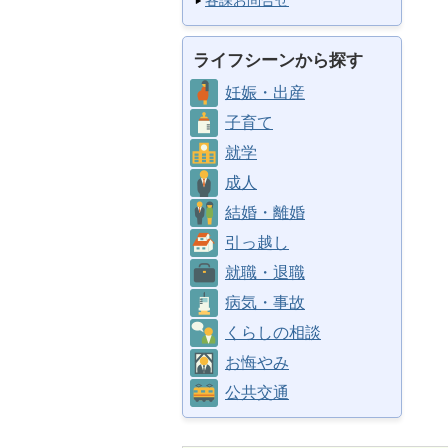
各課お問合せ
ライフシーンから探す
妊娠・出産
子育て
就学
成人
結婚・離婚
引っ越し
就職・退職
病気・事故
くらしの相談
お悔やみ
公共交通