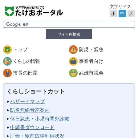
文字サイズ
小
中
大
サイト内検索
トップ
防災・緊急
くらしの情報
事業者向け
市長の部屋
武雄市議会
くらしショートカット
ハザードマップ
防災無線音声案内
休日急患・小児時間外診療
申請書ダウンロード
庁舎・駅前広場利用状況