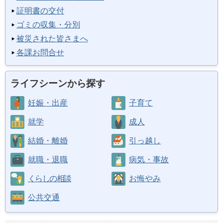
証明書の交付
ゴミの収集・分別
被災された皆さまへ
各課お問合せ
ライフシーンから探す
妊娠・出産
子育て
就学
成人
結婚・離婚
引っ越し
就職・退職
病気・事故
くらしの相談
お悔やみ
公共交通