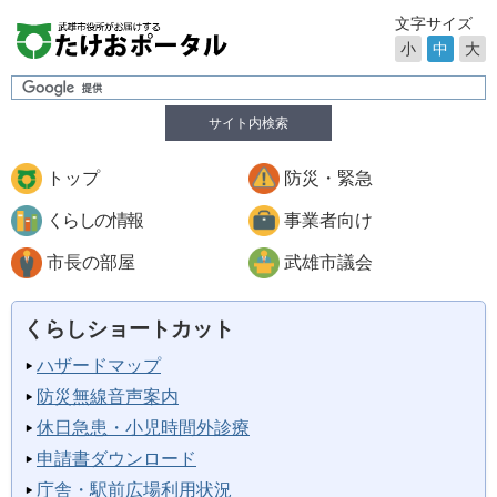
文字サイズ
小
中
大
サイト内検索
トップ
防災・緊急
くらしの情報
事業者向け
市長の部屋
武雄市議会
くらしショートカット
ハザードマップ
防災無線音声案内
休日急患・小児時間外診療
申請書ダウンロード
庁舎・駅前広場利用状況