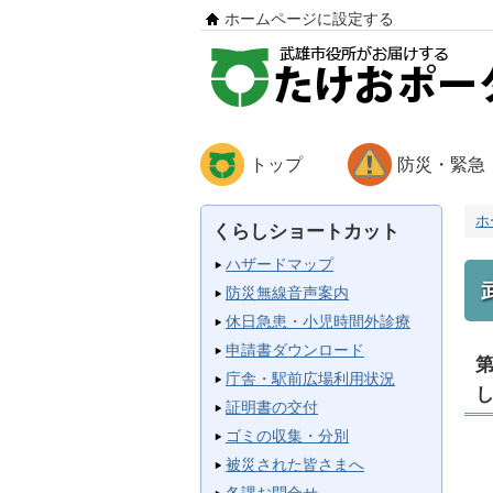
ホームページに設定する
トップ
防災・緊急
ホ
くらしショートカット
ハザードマップ
防災無線音声案内
休日急患・小児時間外診療
申請書ダウンロード
庁舎・駅前広場利用状況
証明書の交付
ゴミの収集・分別
被災された皆さまへ