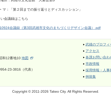
催場所：武雄市文化会館 大集会室B
 ー マ：「第２回までの振り返りとディスカッション」
しい会議録はこちら
210924会議録（第3回武雄市文化のまちづくりデザイン会議）.pdf
武雄のプロフィ
アクセス
各課お問い合わ
昭和12番地10
地図
市政情報
954-23-3816（代表）
採用情報・人事
例規集
Copyright © 2011-2026 Takeo City.
All Rights Reserved.