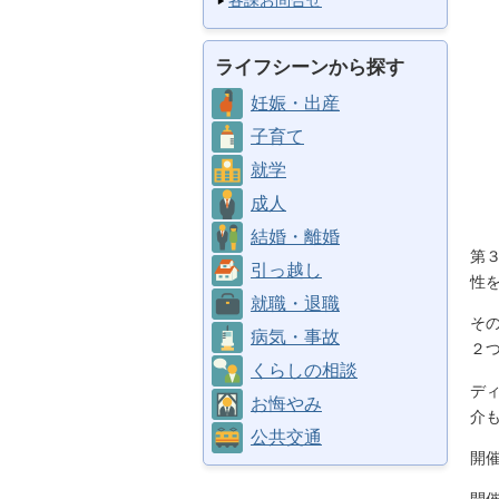
各課お問合せ
ライフシーンから探す
妊娠・出産
子育て
就学
成人
結婚・離婚
第
引っ越し
性
就職・退職
そ
病気・事故
２
くらしの相談
デ
お悔やみ
介
公共交通
開催