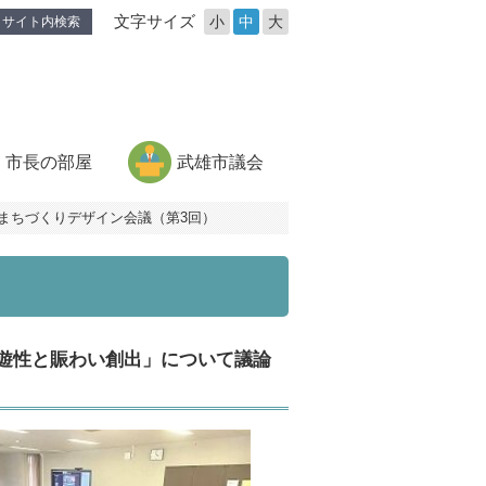
文字サイズ
小
中
大
サイト内検索
市長の部屋
武雄市議会
まちづくりデザイン会議（第3回）
遊性と賑わい創出」について議論