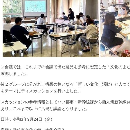
３回会議では、これまでの会議で出た意見を参考に想定した「文化のま
を確認しました。
の後２グループに分かれ、構想の柱となる「新しい文化（活動）と人づ
つをテーマにディスカッションを行いました。
ィスカッションの参考情報としてハブ都市・新幹線課から西九州新幹線
もあり、これまで以上に活発な議論となりました。
日時：令和3年9月24日（金）