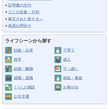
証明書の交付
ゴミの収集・分別
被災された皆さまへ
各課お問合せ
ライフシーンから探す
妊娠・出産
子育て
就学
成人
結婚・離婚
引っ越し
就職・退職
病気・事故
くらしの相談
お悔やみ
公共交通