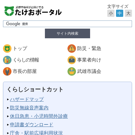
文字サイズ
小
中
大
サイト内検索
トップ
防災・緊急
くらしの情報
事業者向け
市長の部屋
武雄市議会
くらしショートカット
ハザードマップ
防災無線音声案内
休日急患・小児時間外診療
申請書ダウンロード
庁舎・駅前広場利用状況