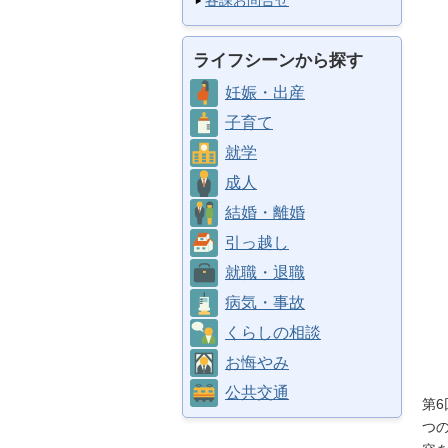
各課お問合せ
ライフシーンから探す
妊娠・出産
子育て
就学
成人
結婚・離婚
引っ越し
就職・退職
病気・事故
くらしの相談
お悔やみ
公共交通
第
つ