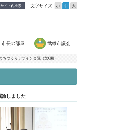
文字サイズ
小
中
大
サイト内検索
市長の部屋
武雄市議会
まちづくりデザイン会議（第6回）
議論しました