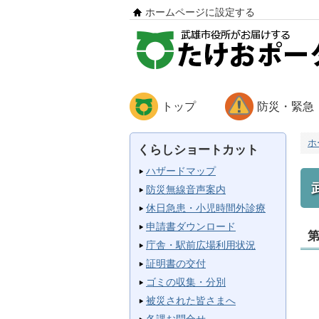
ホームページに設定する
トップ
防災・緊急
ホ
くらしショートカット
ハザードマップ
防災無線音声案内
休日急患・小児時間外診療
申請書ダウンロード
庁舎・駅前広場利用状況
証明書の交付
ゴミの収集・分別
被災された皆さまへ