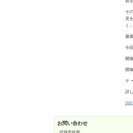
容
そ
見
く
最
今
開催
開
テ
詳
20
お問い合わせ
武雄市役所