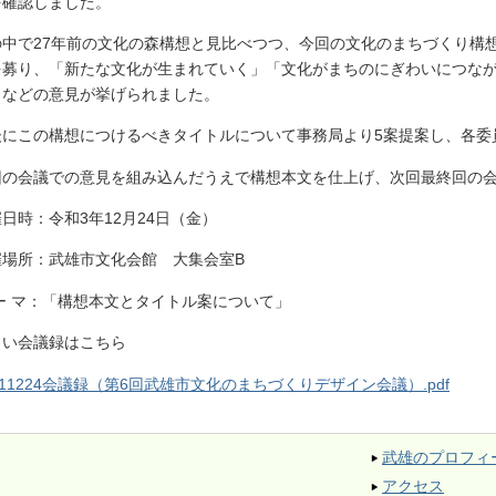
を確認しました。
の中で27年前の文化の森構想と見比べつつ、今回の文化のまちづくり構
を募り、「新たな文化が生まれていく」「文化がまちのにぎわいにつな
」などの意見が挙げられました。
後にこの構想につけるべきタイトルについて事務局より5案提案し、各委
回の会議での意見を組み込んだうえで構想本文を仕上げ、次回最終回の
日時：令和3年12月24日（金）
催場所：武雄市文化会館 大集会室B
 ー マ：「構想本文とタイトル案について」
しい会議録はこちら
211224会議録（第6回武雄市文化のまちづくりデザイン会議）.pdf
武雄のプロフィ
アクセス