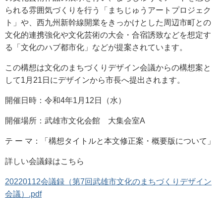
られる雰囲気づくりを行う「まちじゅうアートプロジェク
ト」や、西九州新幹線開業をきっかけとした周辺市町との
文化的連携強化や文化芸術の大会・合宿誘致などを想定す
る「文化のハブ都市化」などが提案されています。
この構想は文化のまちづくりデザイン会議からの構想案と
して1月
21
日にデザインから市長へ提出されます。
開催日時：令和4年1月12日（水）
開催場所：武雄市文化会館 大集会室A
テ ー マ：「構想タイトルと本文修正案・概要版について」
詳しい会議録はこちら
20220112会議録（第7回武雄市文化のまちづくりデザイン
会議）.pdf