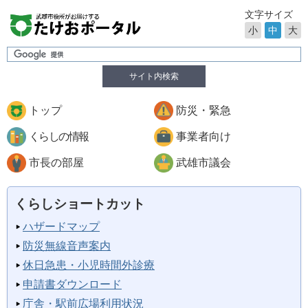
文字サイズ
小
中
大
サイト内検索
トップ
防災・緊急
くらしの情報
事業者向け
市長の部屋
武雄市議会
くらしショートカット
ハザードマップ
防災無線音声案内
休日急患・小児時間外診療
申請書ダウンロード
庁舎・駅前広場利用状況