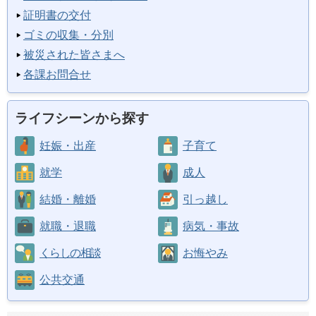
証明書の交付
ゴミの収集・分別
被災された皆さまへ
各課お問合せ
ライフシーンから探す
妊娠・出産
子育て
就学
成人
結婚・離婚
引っ越し
就職・退職
病気・事故
くらしの相談
お悔やみ
公共交通