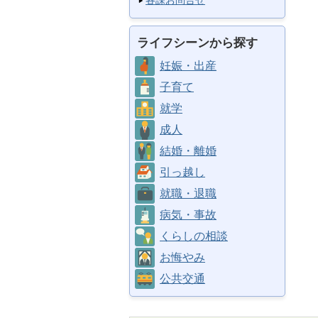
各課お問合せ
ライフシーンから探す
妊娠・出産
子育て
就学
成人
結婚・離婚
引っ越し
就職・退職
病気・事故
くらしの相談
お悔やみ
公共交通