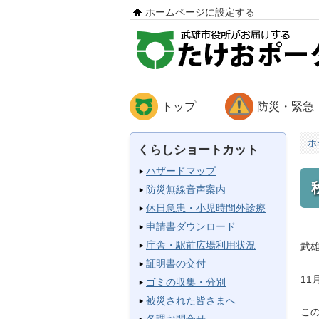
ホームページに設定する
トップ
防災・緊急
ホ
くらしショートカット
ハザードマップ
防災無線音声案内
休日急患・小児時間外診療
申請書ダウンロード
庁舎・駅前広場利用状況
武
証明書の交付
1
ゴミの収集・分別
被災された皆さまへ
こ