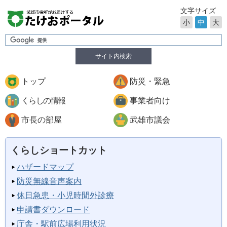
文字サイズ
小
中
大
サイト内検索
トップ
防災・緊急
くらしの情報
事業者向け
市長の部屋
武雄市議会
くらしショートカット
ハザードマップ
防災無線音声案内
休日急患・小児時間外診療
申請書ダウンロード
庁舎・駅前広場利用状況