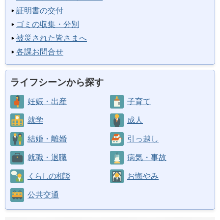
証明書の交付
ゴミの収集・分別
被災された皆さまへ
各課お問合せ
ライフシーンから探す
妊娠・出産
子育て
就学
成人
結婚・離婚
引っ越し
就職・退職
病気・事故
くらしの相談
お悔やみ
公共交通