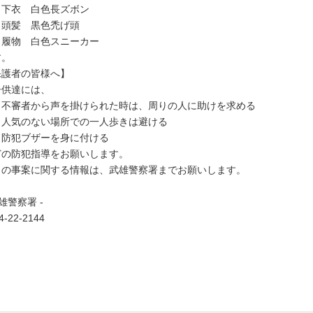
下衣 白色長ズボン
頭髪 黒色禿げ頭
履物 白色スニーカー
す。
保護者の皆様へ】
供達には、
不審者から声を掛けられた時は、周りの人に助けを求める
人気のない場所での一人歩きは避ける
防犯ブザーを身に付ける
どの防犯指導をお願いします。
の事案に関する情報は、武雄警察署までお願いします。
武雄警察署 -
4-22-2144