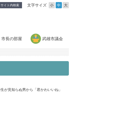
文字サイズ
小
中
大
サイト内検索
市長の部屋
武雄市議会
生が見知らぬ男から「君かわいいね」