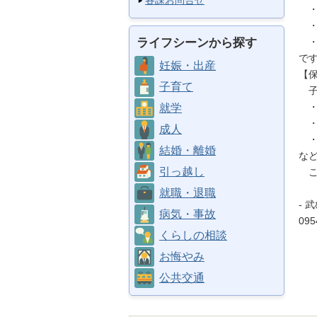
各課お問合せ
・
・
ライフシーンから探す
・
で
妊娠・出産
【
子育て
子
・
就学
・
成人
・
結婚・離婚
な
引っ越し
こ
就職・退職
- 
病気・事故
095
くらしの相談
お悔やみ
公共交通