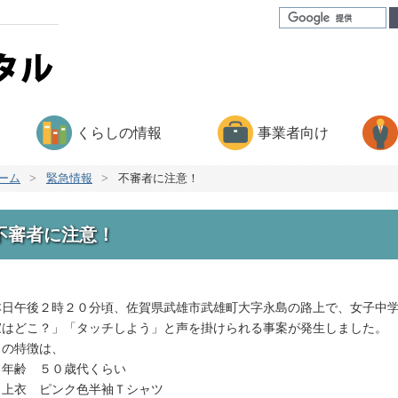
くらしの情報
事業者向け
ーム
>
緊急情報
>
不審者に注意！
不審者に注意！
日午後２時２０分頃、佐賀県武雄市武雄町大字永島の路上で、女子中学
家はどこ？」「タッチしよう」と声を掛けられる事案が発生しました。
の特徴は、
年齢 ５０歳代くらい
上衣 ピンク色半袖Ｔシャツ