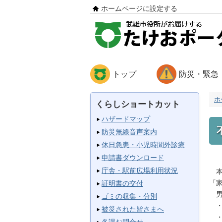
ホームページに設定する
トップ
防災・緊急
ホ
くらしショートカット
ハザードマップ
防災無線音声案内
休日急患・小児時間外診療
申請書ダウンロード
庁舎・駅前広場利用状況
本
「
証明書の交付
男
ゴミの収集・分別
・
被災された皆さまへ
・