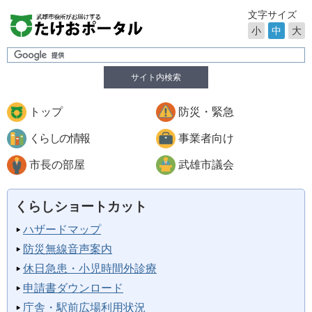
文字サイズ
小
中
大
サイト内検索
トップ
防災・緊急
くらしの情報
事業者向け
市長の部屋
武雄市議会
くらしショートカット
ハザードマップ
防災無線音声案内
休日急患・小児時間外診療
申請書ダウンロード
庁舎・駅前広場利用状況