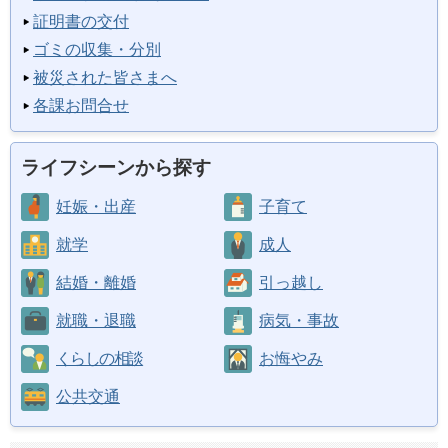
証明書の交付
ゴミの収集・分別
被災された皆さまへ
各課お問合せ
ライフシーンから探す
妊娠・出産
子育て
就学
成人
結婚・離婚
引っ越し
就職・退職
病気・事故
くらしの相談
お悔やみ
公共交通