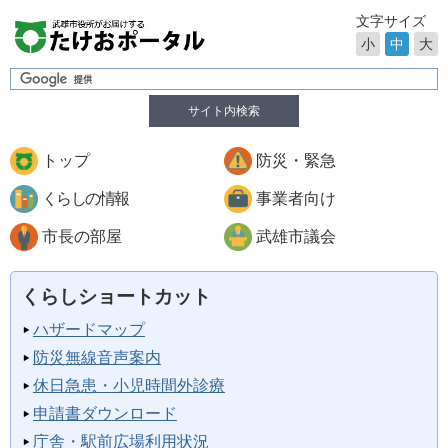
文字サイズ
小
中
大
サイト内検索
トップ
防災・緊急
くらしの情報
事業者向け
市長の部屋
武雄市議会
くらしショートカット
ハザードマップ
防災無線音声案内
休日急患・小児時間外診療
申請書ダウンロード
庁舎・駅前広場利用状況