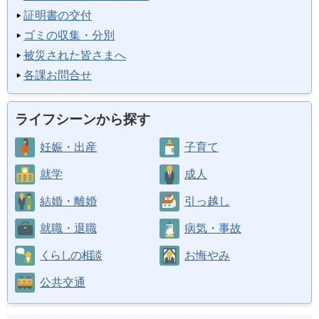
証明書の交付
ゴミの収集・分別
被災された皆さまへ
各課お問合せ
ライフシーンから探す
妊娠・出産
子育て
就学
成人
結婚・離婚
引っ越し
就職・退職
病気・事故
くらしの相談
お悔やみ
公共交通