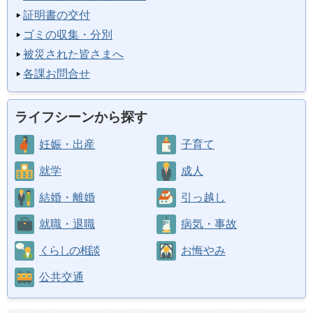
証明書の交付
ゴミの収集・分別
被災された皆さまへ
各課お問合せ
ライフシーンから探す
妊娠・出産
子育て
就学
成人
結婚・離婚
引っ越し
就職・退職
病気・事故
くらしの相談
お悔やみ
公共交通