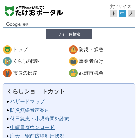
文字サイズ
小
中
大
サイト内検索
トップ
防災・緊急
くらしの情報
事業者向け
市長の部屋
武雄市議会
くらしショートカット
ハザードマップ
防災無線音声案内
休日急患・小児時間外診療
申請書ダウンロード
庁舎・駅前広場利用状況