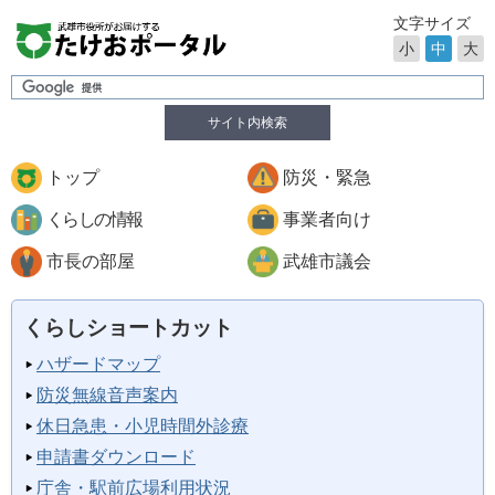
文字サイズ
小
中
大
サイト内検索
トップ
防災・緊急
くらしの情報
事業者向け
市長の部屋
武雄市議会
くらしショートカット
ハザードマップ
防災無線音声案内
休日急患・小児時間外診療
申請書ダウンロード
庁舎・駅前広場利用状況