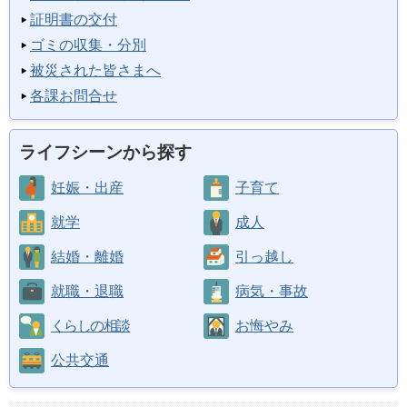
証明書の交付
ゴミの収集・分別
被災された皆さまへ
各課お問合せ
ライフシーンから探す
妊娠・出産
子育て
就学
成人
結婚・離婚
引っ越し
就職・退職
病気・事故
くらしの相談
お悔やみ
公共交通