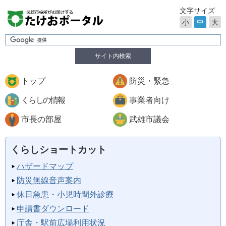
文字サイズ
小
中
大
サイト内検索
トップ
防災・緊急
くらしの情報
事業者向け
市長の部屋
武雄市議会
くらしショートカット
ハザードマップ
防災無線音声案内
休日急患・小児時間外診療
申請書ダウンロード
庁舎・駅前広場利用状況