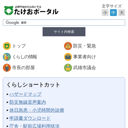
文字サイズ
小
中
大
サイト内検索
トップ
防災・緊急
くらしの情報
事業者向け
市長の部屋
武雄市議会
くらしショートカット
ハザードマップ
防災無線音声案内
休日急患・小児時間外診療
申請書ダウンロード
庁舎・駅前広場利用状況