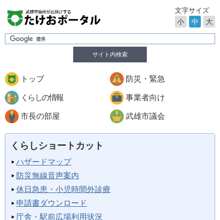
文字サイズ
小
中
大
サイト内検索
トップ
防災・緊急
くらしの情報
事業者向け
市長の部屋
武雄市議会
くらしショートカット
ハザードマップ
防災無線音声案内
休日急患・小児時間外診療
申請書ダウンロード
庁舎・駅前広場利用状況