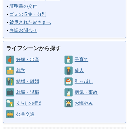
証明書の交付
ゴミの収集・分別
被災された皆さまへ
各課お問合せ
ライフシーンから探す
妊娠・出産
子育て
就学
成人
結婚・離婚
引っ越し
就職・退職
病気・事故
くらしの相談
お悔やみ
公共交通