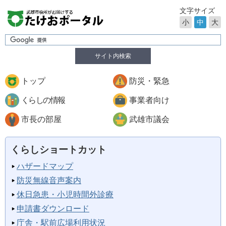
文字サイズ
小
中
大
サイト内検索
トップ
防災・緊急
くらしの情報
事業者向け
市長の部屋
武雄市議会
くらしショートカット
ハザードマップ
防災無線音声案内
休日急患・小児時間外診療
申請書ダウンロード
庁舎・駅前広場利用状況