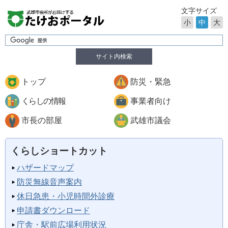
文字サイズ
小
中
大
サイト内検索
トップ
防災・緊急
くらしの情報
事業者向け
市長の部屋
武雄市議会
くらしショートカット
ハザードマップ
防災無線音声案内
休日急患・小児時間外診療
申請書ダウンロード
庁舎・駅前広場利用状況