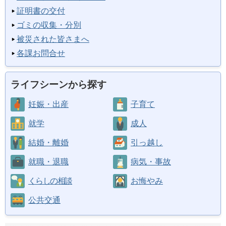
証明書の交付
ゴミの収集・分別
被災された皆さまへ
各課お問合せ
ライフシーンから探す
妊娠・出産
子育て
就学
成人
結婚・離婚
引っ越し
就職・退職
病気・事故
くらしの相談
お悔やみ
公共交通