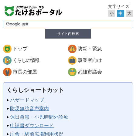
文字サイズ
小
中
大
サイト内検索
トップ
防災・緊急
くらしの情報
事業者向け
市長の部屋
武雄市議会
くらしショートカット
ハザードマップ
防災無線音声案内
休日急患・小児時間外診療
申請書ダウンロード
庁舎・駅前広場利用状況