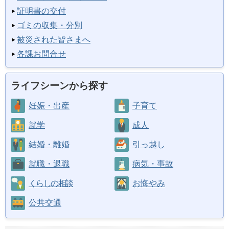
証明書の交付
ゴミの収集・分別
被災された皆さまへ
各課お問合せ
ライフシーンから探す
妊娠・出産
子育て
就学
成人
結婚・離婚
引っ越し
就職・退職
病気・事故
くらしの相談
お悔やみ
公共交通