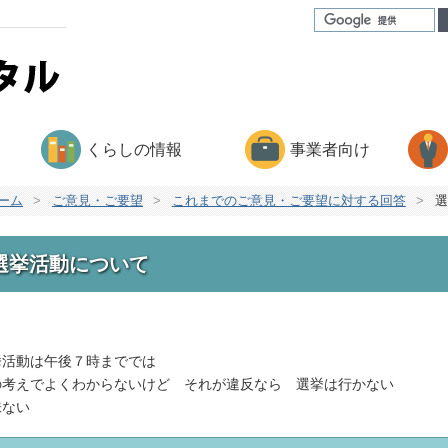
くらしの情報
事業者向け
ーム
>
ご意見・ご要望
>
これまでのご意見・ご要望に対する回答
>
選
選挙活動について
挙活動は午後７時まででは
の考えでよくわからないけど それが違反なら 選挙は行かない
味ない