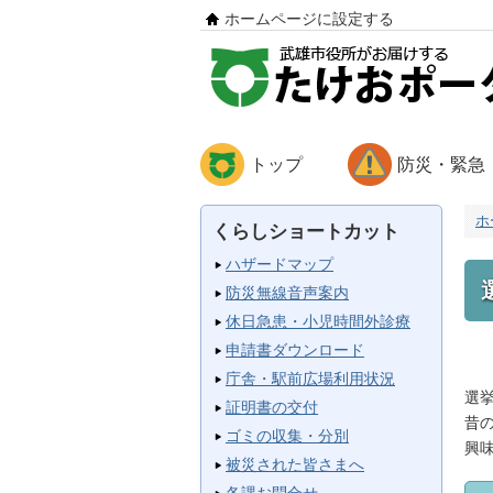
ホームページに設定する
トップ
防災・緊急
ホ
くらしショートカット
ハザードマップ
防災無線音声案内
休日急患・小児時間外診療
申請書ダウンロード
庁舎・駅前広場利用状況
選
証明書の交付
昔
ゴミの収集・分別
興
被災された皆さまへ