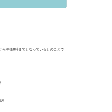
から午後8時までとなっているとのことで
課
務局