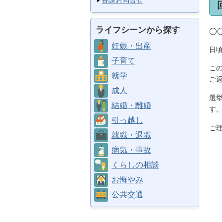
各課お問合せ
ライフシーンから探す
◯
妊娠・出産
日
子育て
こ
就学
ご
成人
選
結婚・離婚
す
引っ越し
ご
就職・退職
病気・事故
くらしの相談
お悔やみ
公共交通