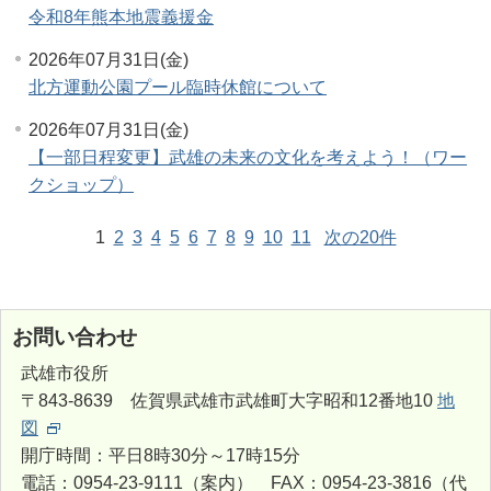
令和8年熊本地震義援金
2026年07月31日(金)
北方運動公園プール臨時休館について
2026年07月31日(金)
【一部日程変更】武雄の未来の文化を考えよう！（ワー
クショップ）
1
2
3
4
5
6
7
8
9
10
11
次の20件
お問い合わせ
武雄市役所
〒843-8639 佐賀県武雄市武雄町大字昭和12番地10
地
図
開庁時間：平日8時30分～17時15分
電話：0954-23-9111（案内） FAX：0954-23-3816（代