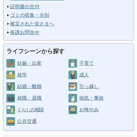
証明書の交付
ゴミの収集・分別
被災された皆さまへ
各課お問合せ
ライフシーンから探す
妊娠・出産
子育て
就学
成人
結婚・離婚
引っ越し
就職・退職
病気・事故
くらしの相談
お悔やみ
公共交通