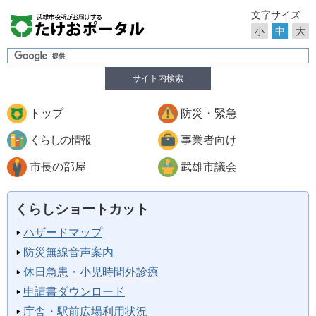
文字サイズ
小
中
大
サイト内検索
トップ
防災・緊急
くらしの情報
事業者向け
市長の部屋
武雄市議会
くらしショートカット
ハザードマップ
防災無線音声案内
休日急患・小児時間外診療
申請書ダウンロード
庁舎・駅前広場利用状況