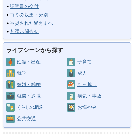
証明書の交付
ゴミの収集・分別
被災された皆さまへ
各課お問合せ
ライフシーンから探す
妊娠・出産
子育て
就学
成人
結婚・離婚
引っ越し
就職・退職
病気・事故
くらしの相談
お悔やみ
公共交通