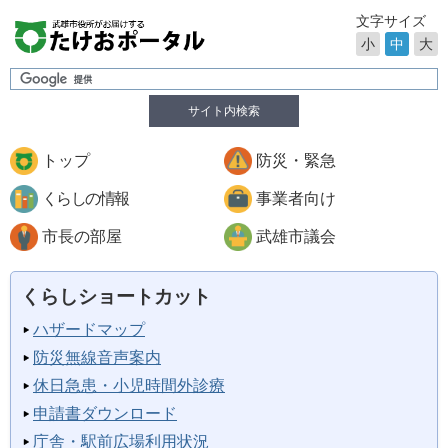
文字サイズ
小
中
大
サイト内検索
トップ
防災・緊急
くらしの情報
事業者向け
市長の部屋
武雄市議会
くらしショートカット
ハザードマップ
防災無線音声案内
休日急患・小児時間外診療
申請書ダウンロード
庁舎・駅前広場利用状況