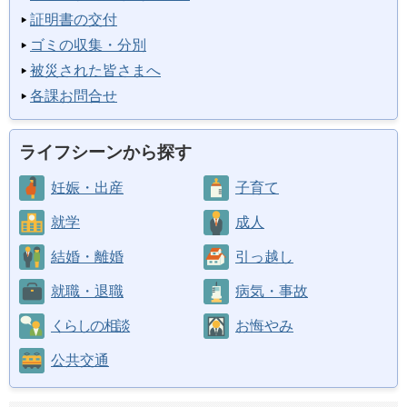
証明書の交付
ゴミの収集・分別
被災された皆さまへ
各課お問合せ
ライフシーンから探す
妊娠・出産
子育て
就学
成人
結婚・離婚
引っ越し
就職・退職
病気・事故
くらしの相談
お悔やみ
公共交通