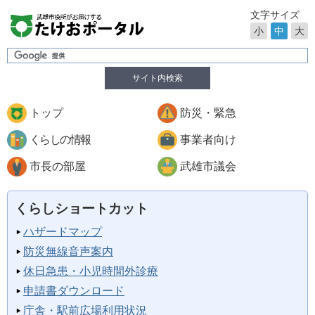
文字サイズ
小
中
大
サイト内検索
トップ
防災・緊急
くらしの情報
事業者向け
市長の部屋
武雄市議会
くらしショートカット
ハザードマップ
防災無線音声案内
休日急患・小児時間外診療
申請書ダウンロード
庁舎・駅前広場利用状況