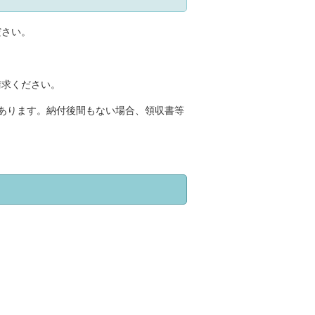
ださい。
請求ください。
あります。納付後間もない場合、領収書等