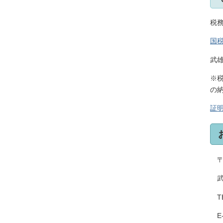
税
国
武
※
の
証
〒8
武
TE
E-m