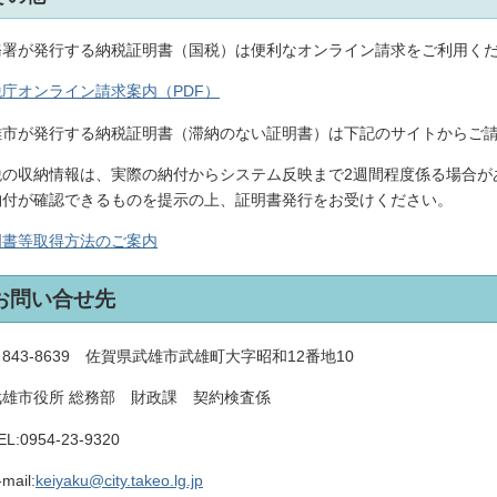
務署が発行する納税証明書（国税）は便利なオンライン請求をご利用く
税庁オンライン請求案内（PDF）
雄市が発行する納税証明書（滞納のない証明書）は下記のサイトからご
税の収納情報は、実際の納付からシステム反映まで2週間程度係る場合が
納付が確認できるものを提示の上、証明書発行をお受けください。
明書等取得方法のご案内
お問い合せ先
43-8639 佐賀県武雄市武雄町大字昭和12番地10
雄市役所 総務部 財政課 契約検査係
L:
0954-23-9320
ail:
keiyaku@city.takeo.lg.jp