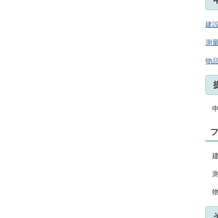
建
測
物
申
建
測
物