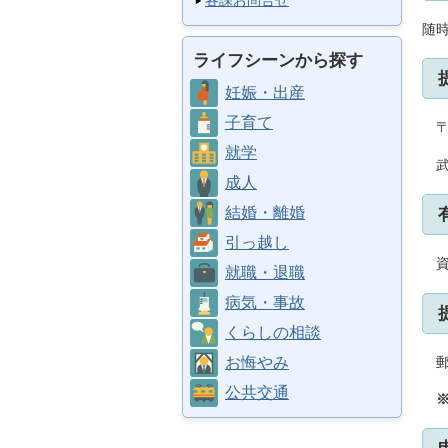
各課お問合せ
随
ライフシーンから探す
妊娠・出産
子育て
〒8
就学
武
成人
結婚・離婚
引っ越し
資
就職・退職
病気・事故
くらしの相談
郵
お悔やみ
公共交通
※