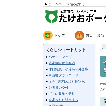
ホームページに設定する
トップ
防災・緊急
ホ
くらしショートカット
ハザードマップ
防災無線音声案内
休日急患・小児時間外診療
申請書ダウンロード
庁舎・駅前広場利用状況
武
証明書の交付
含
ゴミの収集・分別
被災された皆さまへ