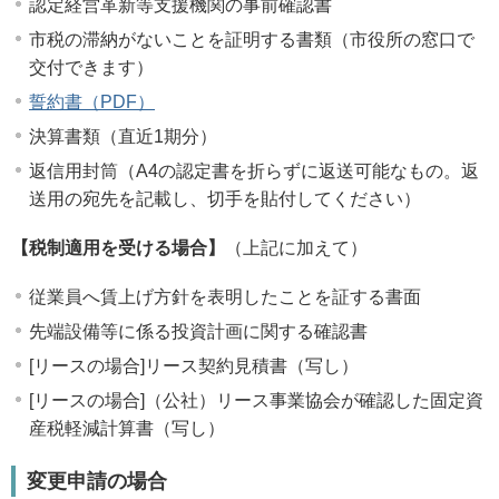
認定経営革新等支援機関の事前確認書
市税の滞納がないことを証明する書類（市役所の窓口で
交付できます）
誓約書（PDF）
決算書類（直近1期分）
返信用封筒（A4の認定書を折らずに返送可能なもの。返
送用の宛先を記載し、切手を貼付してください）
【税制適用を受ける場合】
（上記に加えて）
従業員へ賃上げ方針を表明したことを証する書面
先端設備等に係る投資計画に関する確認書
[リースの場合]リース契約見積書（写し）
[リースの場合]（公社）リース事業協会が確認した固定資
産税軽減計算書（写し）
変更申請の場合