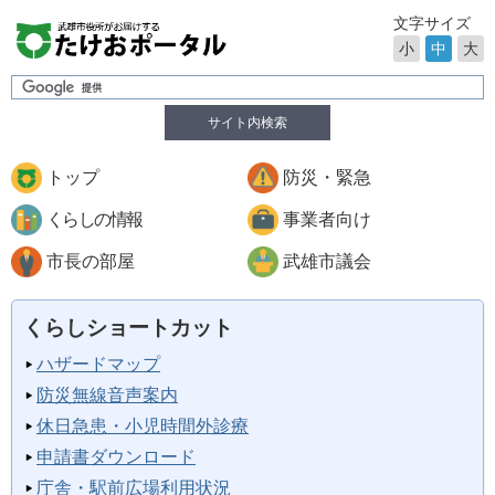
文字サイズ
小
中
大
サイト内検索
トップ
防災・緊急
くらしの情報
事業者向け
市長の部屋
武雄市議会
くらしショートカット
ハザードマップ
防災無線音声案内
休日急患・小児時間外診療
申請書ダウンロード
庁舎・駅前広場利用状況