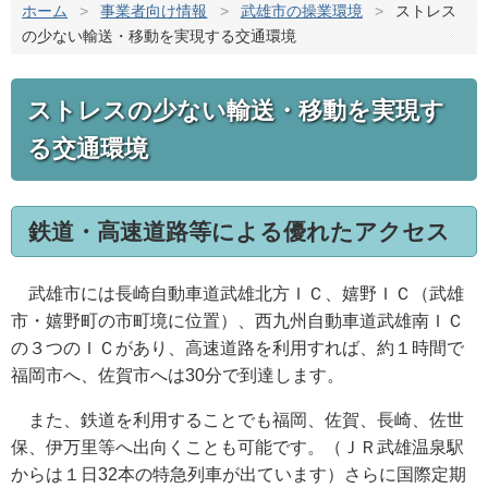
ホーム
>
事業者向け情報
>
武雄市の操業環境
>
ストレス
の少ない輸送・移動を実現する交通環境
ストレスの少ない輸送・移動を実現す
る交通環境
鉄道・高速道路等による優れたアクセス
武雄市には長崎自動車道武雄北方ＩＣ、嬉野ＩＣ（武雄
市・嬉野町の市町境に位置）、西九州自動車道武雄南ＩＣ
の３つのＩＣがあり、高速道路を利用すれば、約１時間で
福岡市へ、佐賀市へは30分で到達します。
また、鉄道を利用することでも福岡、佐賀、長崎、佐世
保、伊万里等へ出向くことも可能です。（ＪＲ武雄温泉駅
からは１日32本の特急列車が出ています）さらに国際定期