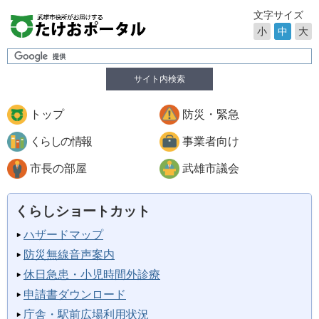
文字サイズ
小
中
大
サイト内検索
トップ
防災・緊急
くらしの情報
事業者向け
市長の部屋
武雄市議会
くらしショートカット
ハザードマップ
防災無線音声案内
休日急患・小児時間外診療
申請書ダウンロード
庁舎・駅前広場利用状況