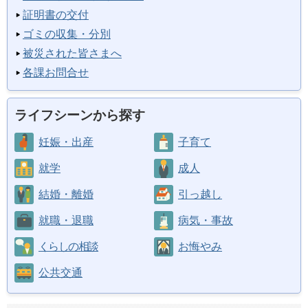
証明書の交付
ゴミの収集・分別
被災された皆さまへ
各課お問合せ
ライフシーンから探す
妊娠・出産
子育て
就学
成人
結婚・離婚
引っ越し
就職・退職
病気・事故
くらしの相談
お悔やみ
公共交通