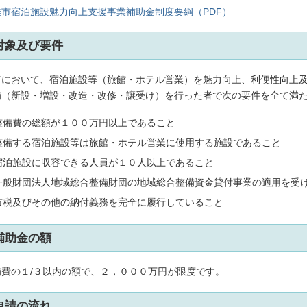
雄市宿泊施設魅力向上支援事業補助金制度要綱（PDF）
対象及び要件
市において、宿泊施設等（旅館・ホテル営業）を魅力向上、利便性向上
備（新設・増設・改造・改修・譲受け）を行った者で次の要件を全て満
整備費の総額が１００万円以上であること
整備する宿泊施設等は旅館・ホテル営業に使用する施設であること
宿泊施設に収容できる人員が１０人以上であること
一般財団法人地域総合整備財団の地域総合整備資金貸付事業の適用を受
市税及びその他の納付義務を完全に履行していること
補助金の額
備費の１/３以内の額で、２，０００万円が限度です。
申請の流れ