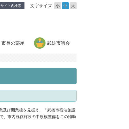
文字サイズ
小
中
大
サイト内検索
市長の部屋
武雄市議会
業及び開業後を見据え、「武雄市宿泊施設
外で、市内既存施設の中規模整備をこの補助