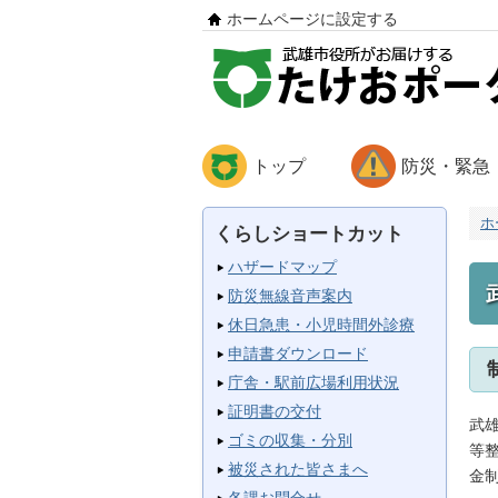
ホームページに設定する
トップ
防災・緊急
ホ
くらしショートカット
ハザードマップ
防災無線音声案内
休日急患・小児時間外診療
申請書ダウンロード
庁舎・駅前広場利用状況
証明書の交付
武
ゴミの収集・分別
等
被災された皆さまへ
金