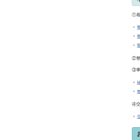
①
②
③
④