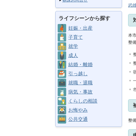
各課お問合せ
武
ライフシーンから探す
妊娠・出産
本
子育て
整
就学
成人
結婚・離婚
引っ越し
就職・退職
病気・事故
くらしの相談
お悔やみ
公共交通
整