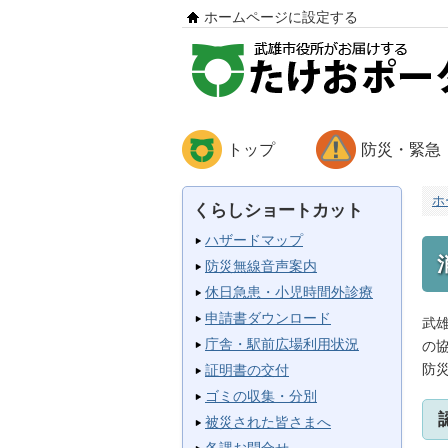
ホームページに設定する
トップ
防災・緊急
ホ
くらしショートカット
ハザードマップ
防災無線音声案内
休日急患・小児時間外診療
申請書ダウンロード
武
庁舎・駅前広場利用状況
の
防
証明書の交付
ゴミの収集・分別
被災された皆さまへ