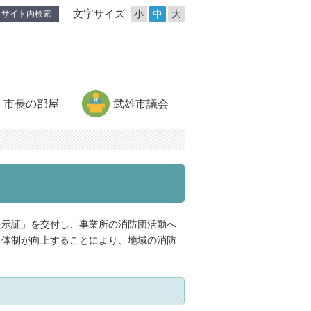
文字サイズ
小
中
大
サイト内検索
市長の部屋
武雄市議会
表示証」を交付し、事業所の消防団活動へ
力体制が向上することにより、地域の消防