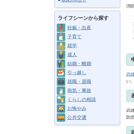
各課お問合せ
消
ライフシーンから探す
妊娠・出産
子育て
就学
成人
結婚・離婚
引っ越し
武
い
就職・退職
病気・事故
くらしの相談
お悔やみ
武
公共交通
防