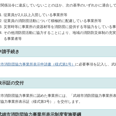
防関係法令に違反していないことのほか、次の基準のいずれかに適合し
従業員が2人以上入団している事業所等
従業員の消防団活動について積極的に配慮している事業所等
災害時等に事業所の資器材等を消防団に提供する等協力をしている事
その他消防団活動に協力することにより、地域の消防防災体制の充実
る事業者等
申請手続き
雄市消防団協力事業所表示申請書（様式第1号）
に必要事項を記入し、武
。
表示証の交付
雄市消防団協力事業所に認めた事業所には、「武雄市消防団協力事業所表
団協力事業所表示証（様式第3号）」を交付します。
武雄市消防団協力事業所表示制度実施要綱