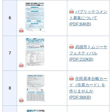
パブリックコメン
6
ト募集について
(PDF:84KB)
武雄市トムソーヤ
7
フェスティバル
(PDF:210KB)
住民基本台帳カー
ド（住基カード）を
8
作りませんか
(PDF:96KB)