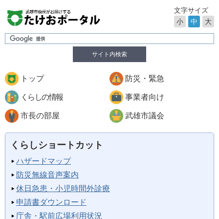
文字サイズ
小
中
大
サイト内検索
トップ
防災・緊急
くらしの情報
事業者向け
市長の部屋
武雄市議会
くらしショートカット
ハザードマップ
防災無線音声案内
休日急患・小児時間外診療
申請書ダウンロード
庁舎・駅前広場利用状況