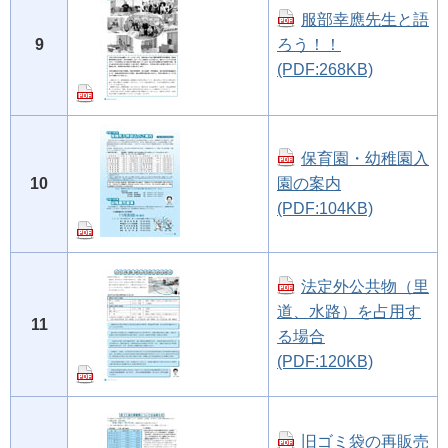
服部幸應先生と語
9
ろう！！
(PDF:268KB)
保育園・幼稚園入
10
園の案内
(PDF:104KB)
法定外公共物（里
道、水路）を占用す
11
る場合
(PDF:120KB)
旧ゴミ袋の再販売