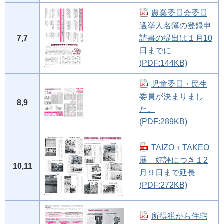
農業委員会委員
選挙人名簿の登録申
7,7
請書の提出は１月10
日までに
(PDF:144KB)
児童委員・民生
委員が決まりまし
8,9
た。
(PDF:289KB)
TAIZO＋TAKEO
展 好評につき１2
10,11
月９日まで延長
(PDF:272KB)
所得税から住宅