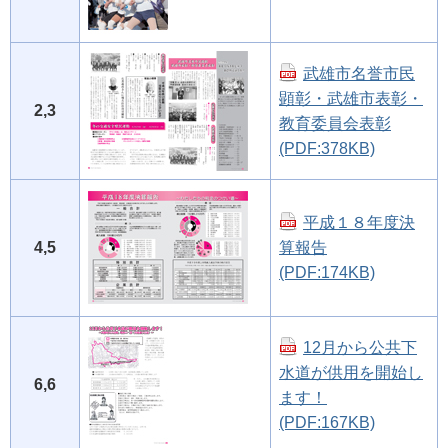
武雄市名誉市民
顕彰・武雄市表彰・
2,3
教育委員会表彰
(PDF:378KB)
平成１８年度決
4,5
算報告
(PDF:174KB)
12月から公共下
水道が供用を開始し
6,6
ます！
(PDF:167KB)