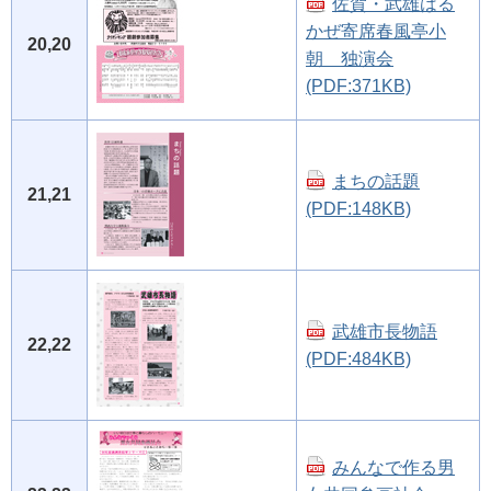
佐賀・武雄はる
かぜ寄席春風亭小
20,20
朝 独演会
(PDF:371KB)
まちの話題
21,21
(PDF:148KB)
武雄市長物語
22,22
(PDF:484KB)
みんなで作る男