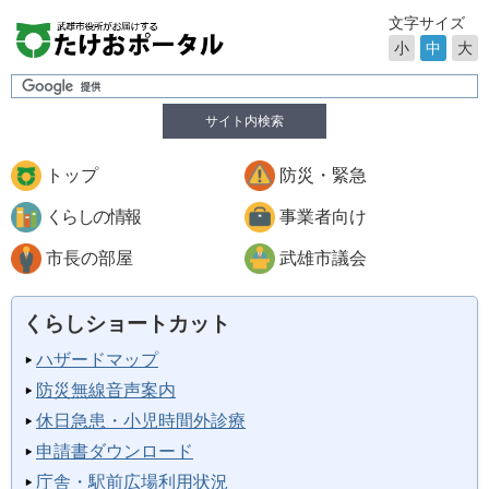
文字サイズ
小
中
大
サイト内検索
トップ
防災・緊急
くらしの情報
事業者向け
市長の部屋
武雄市議会
くらしショートカット
ハザードマップ
防災無線音声案内
休日急患・小児時間外診療
申請書ダウンロード
庁舎・駅前広場利用状況