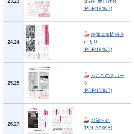
23,23
女共同参画社会
(PDF:184KB)
保健連絡協議会
24,24
だより
(PDF:184KB)
みんなのスポー
25,25
ツ
(PDF:150KB)
お知らせ
26,27
(PDF:393KB)