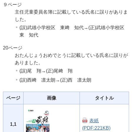
９ページ
主任児童委員名簿に記載している氏名に誤りがありま
した。
(誤)武雄小学校区 東﨑 知代→(正)武雄小学校区
東 知代
20ページ
おたんじょうおめでとうに記載している氏名に誤りが
ありました。
(誤)尾 翔→(正)尾﨑 翔
(誤)西﨑 凛太朗→(正)西 凛太朗
ページ
画像
タイトル
表紙
1,1
(PDF:221KB)