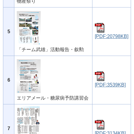
物産祭り
5
[PDF:20798KB]
「チーム武雄」活動報告・叙勲
6
[PDF:3539KB]
エリアメール・糖尿病予防講習会
7
[PDF:3134KB]