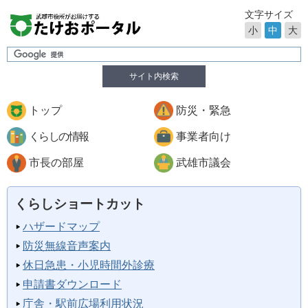
文字サイズ
小
中
大
サイト内検索
トップ
防災・緊急
くらしの情報
事業者向け
市長の部屋
武雄市議会
くらしショートカット
ハザードマップ
防災無線音声案内
休日急患・小児時間外診療
申請書ダウンロード
庁舎・駅前広場利用状況