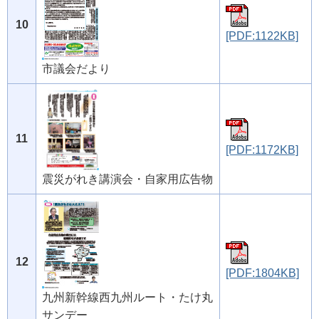
10
[PDF:1122KB]
市議会だより
11
[PDF:1172KB]
震災がれき講演会・自家用広告物
12
[PDF:1804KB]
九州新幹線西九州ルート・たけ丸
サンデー