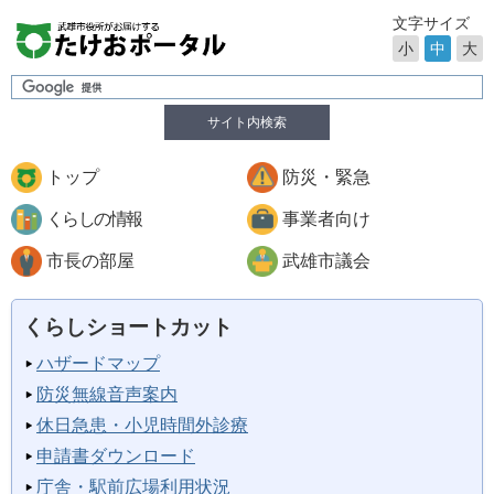
文字サイズ
小
中
大
サイト内検索
トップ
防災・緊急
くらしの情報
事業者向け
市長の部屋
武雄市議会
くらしショートカット
ハザードマップ
防災無線音声案内
休日急患・小児時間外診療
申請書ダウンロード
庁舎・駅前広場利用状況