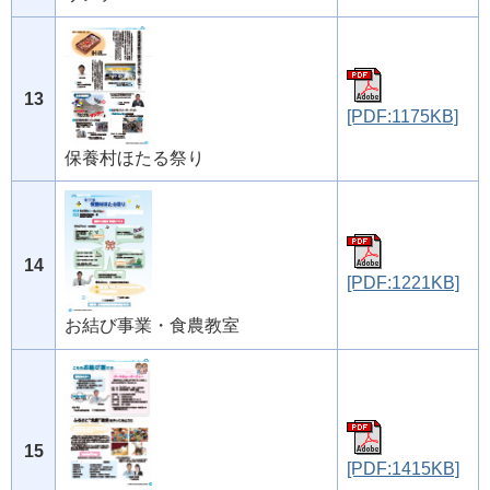
13
[PDF:1175KB]
保養村ほたる祭り
14
[PDF:1221KB]
お結び事業・食農教室
15
[PDF:1415KB]