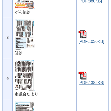
[PDF:880KB]
がん検診
8
[PDF:1030KB]
健診
9
[PDF:1385KB]
市議会だより