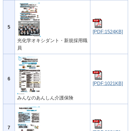
5
[PDF:1524KB]
光化学オキシダント・新規採用職
員
6
[PDF:1021KB]
みんなのあんしん介護保険
7