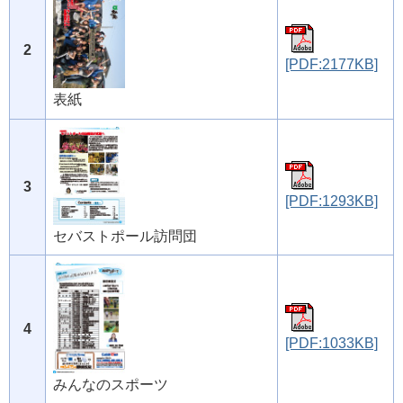
2
[PDF:2177KB]
表紙
3
[PDF:1293KB]
セバストポール訪問団
4
[PDF:1033KB]
みんなのスポーツ