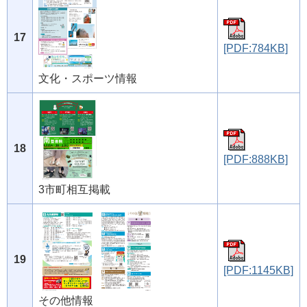
17
[PDF:784KB]
文化・スポーツ情報
18
[PDF:888KB]
3市町相互掲載
19
[PDF:1145KB]
その他情報