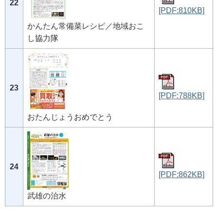
22
[PDF:810KB]
かんたん常備菜レシピ／地域おこ
し協力隊
23
[PDF:788KB]
おたんじょうおめでとう
24
[PDF:862KB]
武雄の治水