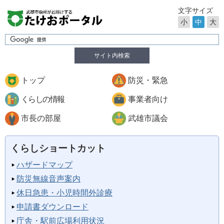
文字サイズ
小
中
大
サイト内検索
トップ
防災・緊急
くらしの情報
事業者向け
市長の部屋
武雄市議会
くらしショートカット
ハザードマップ
防災無線音声案内
休日急患・小児時間外診療
申請書ダウンロード
庁舎・駅前広場利用状況