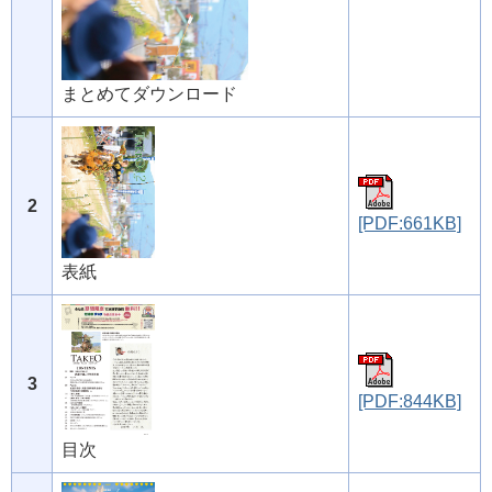
まとめてダウンロード
2
[PDF:661KB]
表紙
3
[PDF:844KB]
目次