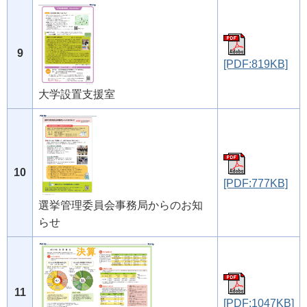
9
[PDF:819KB]
大学設置支援室
10
[PDF:777KB]
選挙管理委員会事務局からのお知
らせ
11
[PDF:1047KB]