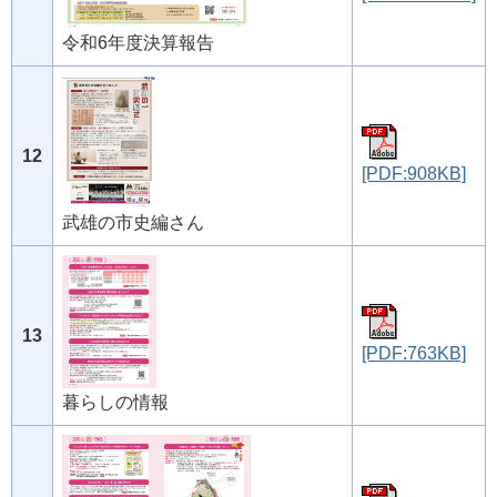
令和6年度決算報告
12
[PDF:908KB]
武雄の市史編さん
13
[PDF:763KB]
暮らしの情報