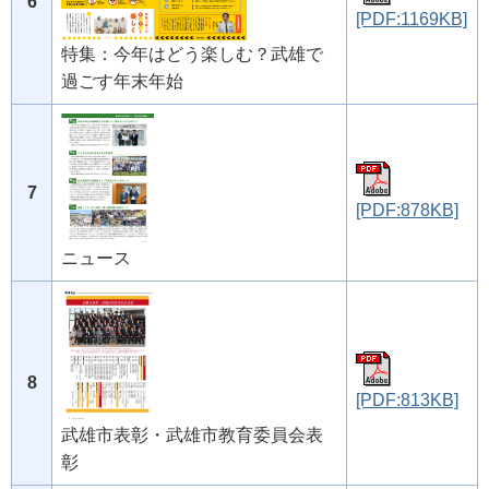
6
[PDF:1169KB]
特集：今年はどう楽しむ？武雄で
過ごす年末年始
7
[PDF:878KB]
ニュース
8
[PDF:813KB]
武雄市表彰・武雄市教育委員会表
彰