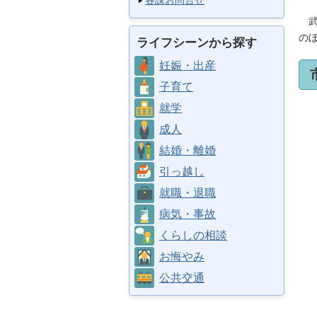
各課お問合せ
武
の
ライフシーンから探す
妊娠・出産
子育て
就学
成人
結婚・離婚
引っ越し
就職・退職
病気・事故
くらしの相談
お悔やみ
公共交通