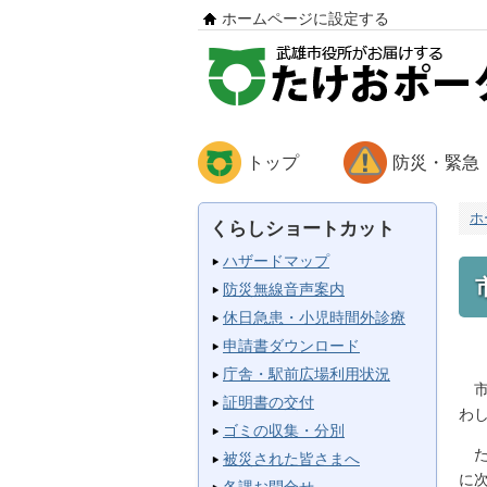
ホームページに設定する
トップ
防災・緊急
ホ
くらしショートカット
ハザードマップ
防災無線音声案内
休日急患・小児時間外診療
申請書ダウンロード
庁舎・駅前広場利用状況
市
証明書の交付
わ
ゴミの収集・分別
た
被災された皆さまへ
に