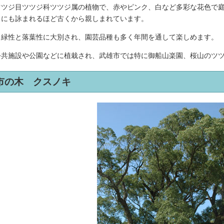
ツジ目ツツジ科ツツジ属の植物で、赤やピンク、白など多彩な花色で庭
」にも詠まれるほど古くから親しまれています。
緑性と落葉性に大別され、園芸品種も多く年間を通して楽しめます。
共施設や公園などに植栽され、武雄市では特に御船山楽園、桜山のツツ
市の木 クスノキ