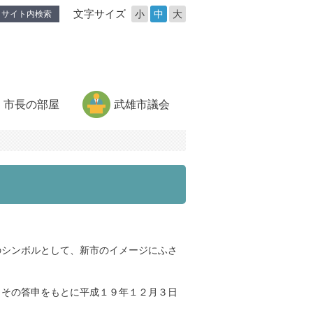
文字サイズ
小
中
大
サイト内検索
市長の部屋
武雄市議会
シンボルとして、新市のイメージにふさ
その答申をもとに平成１９年１２月３日