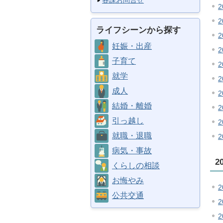
各課お問合せ
2
ライフシーンから探す
妊娠・出産
子育て
就学
成人
結婚・離婚
引っ越し
就職・退職
病気・事故
2
くらしの相談
お悔やみ
2
公共交通
2
2