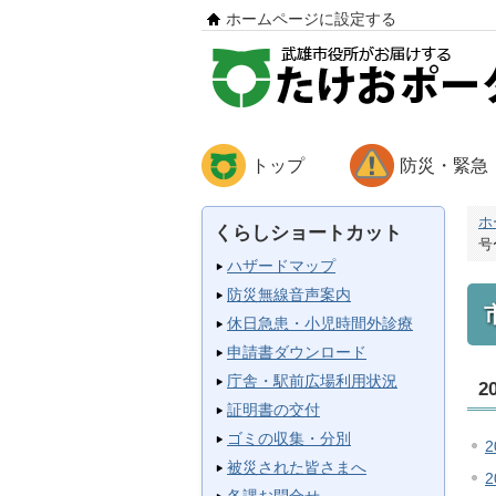
ホームページに設定する
トップ
防災・緊急
ホ
くらしショートカット
号
ハザードマップ
防災無線音声案内
休日急患・小児時間外診療
申請書ダウンロード
庁舎・駅前広場利用状況
2
証明書の交付
ゴミの収集・分別
2
被災された皆さまへ
2