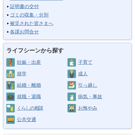
証明書の交付
ゴミの収集・分別
被災された皆さまへ
各課お問合せ
ライフシーンから探す
妊娠・出産
子育て
就学
成人
結婚・離婚
引っ越し
就職・退職
病気・事故
くらしの相談
お悔やみ
公共交通