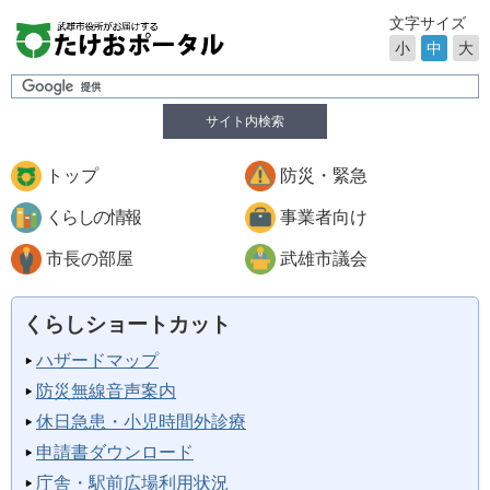
文字サイズ
小
中
大
サイト内検索
トップ
防災・緊急
くらしの情報
事業者向け
市長の部屋
武雄市議会
くらしショートカット
ハザードマップ
防災無線音声案内
休日急患・小児時間外診療
申請書ダウンロード
庁舎・駅前広場利用状況