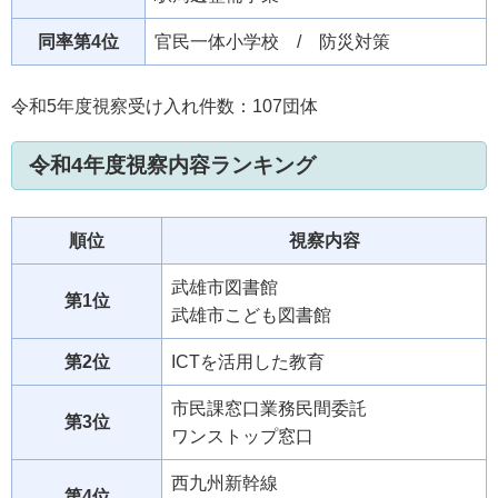
同率第4位
官民一体小学校 / 防災対策
令和5年度視察受け入れ件数：107団体
令和4年度視察内容ランキング
順位
視察内容
武雄市図書館
第1位
武雄市こども図書館
第2位
ICTを活用した教育
市民課窓口業務民間委託
第3位
ワンストップ窓口
西九州新幹線
第4位