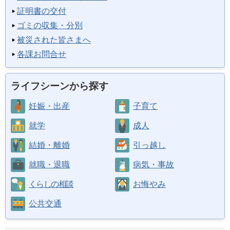
証明書の交付
ゴミの収集・分別
被災された皆さまへ
各課お問合せ
ライフシーンから探す
妊娠・出産
子育て
就学
成人
結婚・離婚
引っ越し
就職・退職
病気・事故
くらしの相談
お悔やみ
公共交通