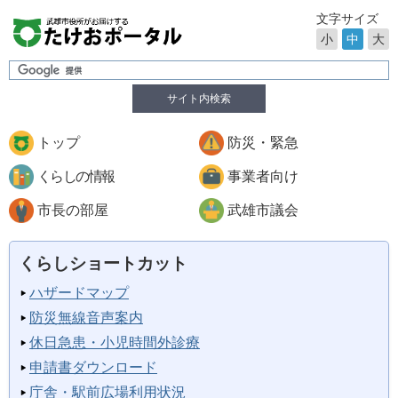
文字サイズ
小
中
大
サイト内検索
トップ
防災・緊急
くらしの情報
事業者向け
市長の部屋
武雄市議会
くらしショートカット
ハザードマップ
防災無線音声案内
休日急患・小児時間外診療
申請書ダウンロード
庁舎・駅前広場利用状況