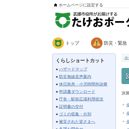
ホームページに設定する
トップ
防災・緊急
ホ
くらしショートカット
ハザードマップ
防災無線音声案内
休日急患・小児時間外診療
申請書ダウンロード
決
庁舎・駅前広場利用状況
証明書の交付
ゴミの収集・分別
被災された皆さまへ