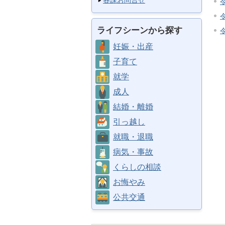
各課お問合せ
ライフシーンから探す
妊娠・出産
子育て
就学
成人
結婚・離婚
引っ越し
就職・退職
病気・事故
くらしの相談
お悔やみ
公共交通