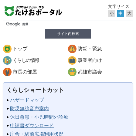
文字サイズ
小
中
大
サイト内検索
トップ
防災・緊急
くらしの情報
事業者向け
市長の部屋
武雄市議会
くらしショートカット
ハザードマップ
防災無線音声案内
休日急患・小児時間外診療
申請書ダウンロード
庁舎・駅前広場利用状況