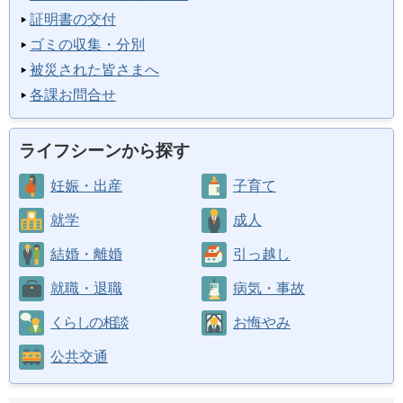
証明書の交付
ゴミの収集・分別
被災された皆さまへ
各課お問合せ
ライフシーンから探す
妊娠・出産
子育て
就学
成人
結婚・離婚
引っ越し
就職・退職
病気・事故
くらしの相談
お悔やみ
公共交通