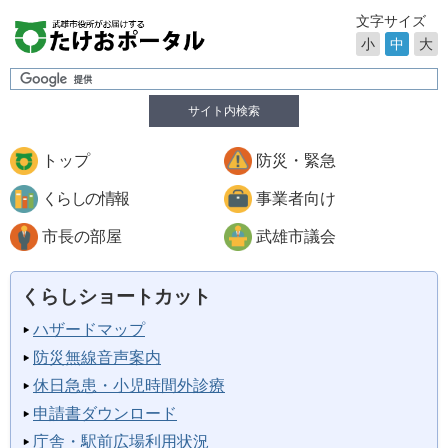
文字サイズ
小
中
大
サイト内検索
トップ
防災・緊急
くらしの情報
事業者向け
市長の部屋
武雄市議会
くらしショートカット
ハザードマップ
防災無線音声案内
休日急患・小児時間外診療
申請書ダウンロード
庁舎・駅前広場利用状況