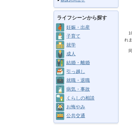
各課お問合せ
ライフシーンから探す
妊娠・出産
1
子育て
れ
就学
同
成人
結婚・離婚
引っ越し
就職・退職
病気・事故
くらしの相談
お悔やみ
公共交通