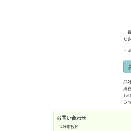
審
だ
武
総
Tel
E-ma
お問い合わせ
武雄市役所