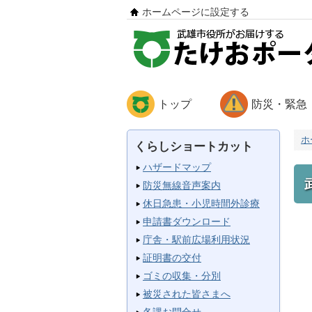
ホームページに設定する
トップ
防災・緊急
ホ
くらしショートカット
ハザードマップ
防災無線音声案内
休日急患・小児時間外診療
申請書ダウンロード
庁舎・駅前広場利用状況
証明書の交付
ゴミの収集・分別
被災された皆さまへ