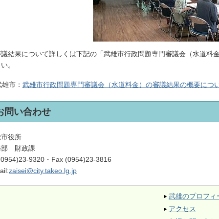
議結果について詳しくは下記の「武雄市行政問題専門審議会（水道料金
さい。
武雄市：
武雄市行政問題専門審議会（水道料金）の審議結果の概要につ
お問い合わせ
雄市役所
務部 財政課
 (0954)23-9320・Fax (0954)23-3816
il:
zaisei@city.takeo.lg.jp
武雄のプロフィ
アクセス