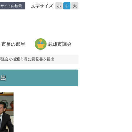
文字サイズ
小
中
大
サイト内検索
市長の部屋
武雄市議会
審議会が樋渡市長に意見書を提出
提出