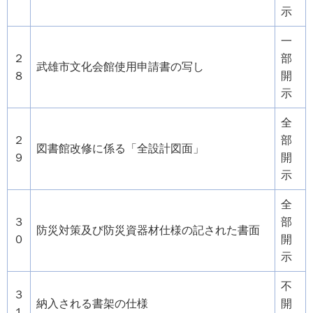
示
一
２
部
武雄市文化会館使用申請書の写し
８
開
示
全
２
部
図書館改修に係る「全設計図面」
９
開
示
全
３
部
防災対策及び防災資器材仕様の記された書面
０
開
示
不
３
納入される書架の仕様
開
１