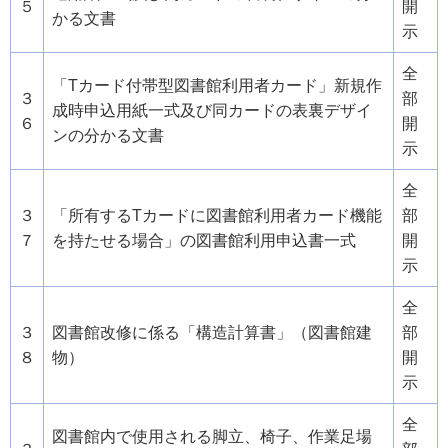
５
開
かる文書
示
全
「Tカード付帯型図書館利用者カード」新規作
３
部
成時申込用紙一式及び同カードの表裏デザイ
６
開
ンの分かる文書
示
全
３
「所有するTカードに図書館利用者カード機能
部
７
を持たせる場合」の図書館利用申込書一式
開
示
全
３
図書館改修に係る「構造計算書」（図書館建
部
８
物）
開
示
全
図書館内で使用される脚立、椅子、作業足場