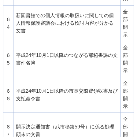
全
新図書館での個人情報の取扱いに関しての個
６
部
人情報保護審議会における検討内容が分かる
４
開
文書
示
全
６
平成24年10月1日以降のつながる部秘書課の文
部
５
書件名簿
開
示
全
６
平成24年10月1日以降の市長交際費領収書及び
部
６
支払命令書
開
示
全
６
開示決定通知書（武市秘第59号）に係る処理
部
７
顛末の文書
開