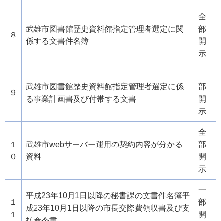
全
武雄市図書館歴史資料館指定管理者選定に関
部
８
係する文書件名簿
開
示
一
武雄市図書館歴史資料館指定管理者選定に係
部
９
る事業計画書及び付帯する文書
開
示
全
１
武雄市webサーバー運用の契約内容が分かる
部
０
資料
開
示
一
平成23年10月1日以降の秘書課の文書件名簿平
１
部
成23年10月1日以降の市長交際費領収書及び支
１
開
払命令書