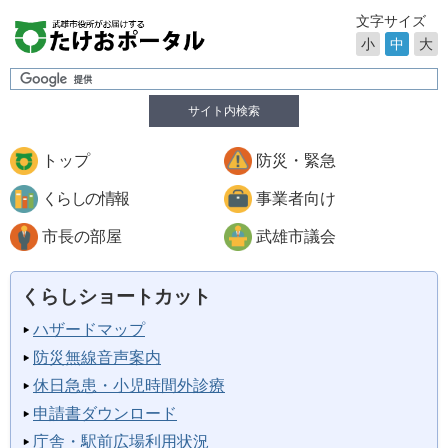
文字サイズ
小
中
大
サイト内検索
トップ
防災・緊急
くらしの情報
事業者向け
市長の部屋
武雄市議会
くらしショートカット
ハザードマップ
防災無線音声案内
休日急患・小児時間外診療
申請書ダウンロード
庁舎・駅前広場利用状況