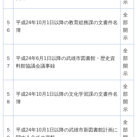
示
全
５
平成24年10月1日以降の教育総務課の文書件名
部
６
簿
開
示
全
５
平成24年6月1日以降の武雄市図書館・歴史資
部
７
料館協議会議事録
開
示
全
５
平成24年10月1日以降の文化学習課の文書件名
部
８
簿
開
示
全
５
平成24年10月1日以降の武雄市新図書館計画に
部