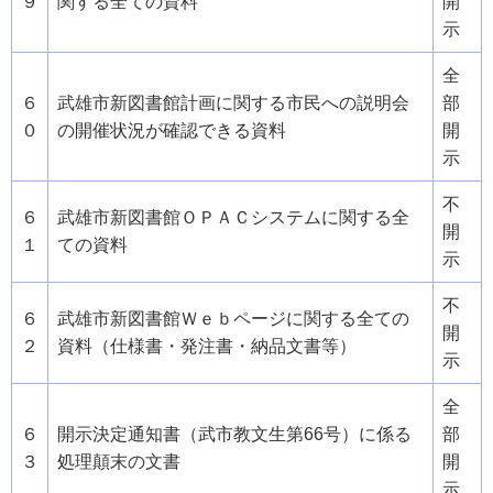
９
関する全ての資料
開
示
全
６
武雄市新図書館計画に関する市民への説明会
部
０
の開催状況が確認できる資料
開
示
不
６
武雄市新図書館ＯＰＡＣシステムに関する全
開
１
ての資料
示
不
６
武雄市新図書館Ｗｅｂページに関する全ての
開
２
資料（仕様書・発注書・納品文書等）
示
全
６
開示決定通知書（武市教文生第66号）に係る
部
３
処理顛末の文書
開
示