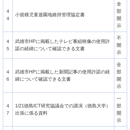
全
４
部
小規模児童遊園地維持管理協定書
４
開
示
不
４
武雄市HPに掲載したテレビ番組映像の使用許
開
５
諾の経緯について確認できる文書
示
全
４
武雄市HPに掲載した新聞記事の使用許諾の経
部
６
緯について確認できる文書
開
示
一
４
1/21徳島ICT研究協議会での講演（徳島大学）
部
７
出張に係る資料
開
示