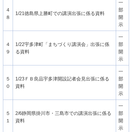
一
４
部
1/21徳島県上勝町での講演出張に係る資料
８
開
示
一
４
1/22宇多津町「まちづくり講演会」出張に係
部
９
る資料
開
示
一
５
1/23ＦＢ良品宇多津開設記者会見出張に係る
部
０
資料
開
示
一
５
2/6静岡県掛川市・三島市での講演出張に係る
部
１
資料
開
示