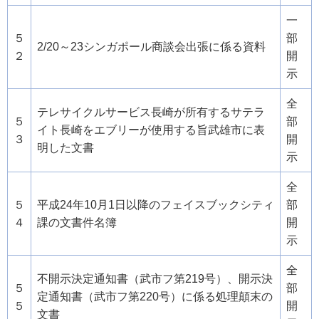
一
５
部
2/20～23シンガポール商談会出張に係る資料
２
開
示
全
テレサイクルサービス長崎が所有するサテラ
５
部
イト長崎をエブリーが使用する旨武雄市に表
３
開
明した文書
示
全
５
平成24年10月1日以降のフェイスブックシティ
部
４
課の文書件名簿
開
示
全
不開示決定通知書（武市フ第219号）、開示決
５
部
定通知書（武市フ第220号）に係る処理顛末の
５
開
文書