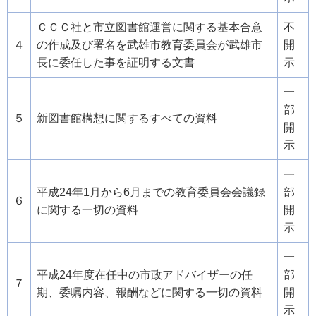
ＣＣＣ社と市立図書館運営に関する基本合意
不
４
の作成及び署名を武雄市教育委員会が武雄市
開
長に委任した事を証明する文書
示
一
部
５
新図書館構想に関するすべての資料
開
示
一
平成24年1月から6月までの教育委員会会議録
部
６
に関する一切の資料
開
示
一
平成24年度在任中の市政アドバイザーの任
部
７
期、委嘱内容、報酬などに関する一切の資料
開
示