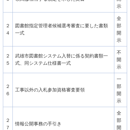
示
全
２
図書館指定管理者候補選考審査に要した書類
部
４
一式
開
示
不
２
武雄市図書館システム入替に係る契約書類一
開
５
式、同システム仕様書一式
示
一
２
部
工事以外の入札参加資格審査要領
６
開
示
全
２
部
情報公開事務の手引き
７
開