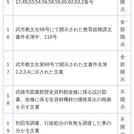
５
17,49,53,54,56,58,59,60,62,63,2各号
開
示
全
１
武市教文生66号にて開示された教育総務課文
部
６
書件名簿中、116号
開
示
全
１
武市教文生第68号で開示された文書件名簿
部
７
1,2,3,4に示された文書
開
示
武雄市図書館歴史資料館改修に係る設計図
不
１
書、改修に係る全資材機材の価格算出の根拠
開
８
を示す文書
示
不
１
刑罰等調書、行政処分の有無を調査した事の
開
９
分かる文書