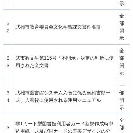
示
全
３
部
武雄市教育委員会文化学習課文書件名簿
２
開
示
全
３
武市教文生第115号「不開示」決定の判断に使
部
３
用された全文書
開
示
一
３
武雄市図書館システム入替に係る契約書類一
部
４
式、入替後に使用される運用マニュアル
開
示
全
非Tカード型図書館利用者カード新規作成時申
３
部
込用紙一式及び同カードの表裏デザインの分