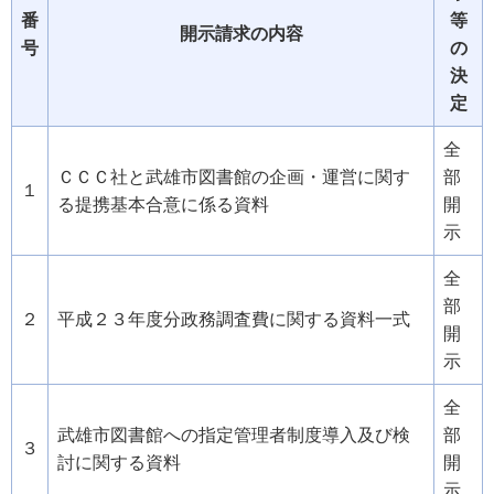
番
等
開示請求の内容
号
の
決
定
全
ＣＣＣ社と武雄市図書館の企画・運営に関す
部
１
る提携基本合意に係る資料
開
示
全
部
２
平成２３年度分政務調査費に関する資料一式
開
示
全
武雄市図書館への指定管理者制度導入及び検
部
３
討に関する資料
開
示