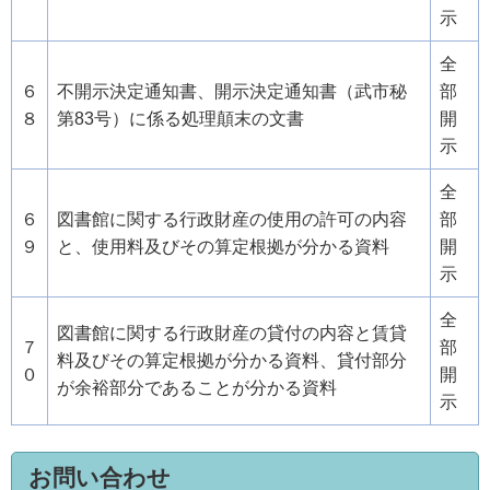
示
全
６
不開示決定通知書、開示決定通知書（武市秘
部
８
第83号）に係る処理顛末の文書
開
示
全
６
図書館に関する行政財産の使用の許可の内容
部
９
と、使用料及びその算定根拠が分かる資料
開
示
全
図書館に関する行政財産の貸付の内容と賃貸
７
部
料及びその算定根拠が分かる資料、貸付部分
０
開
が余裕部分であることが分かる資料
示
お問い合わせ