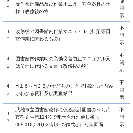
３
部
等作業用備品及び作業用工具、安全器具の仕
９
開
様（改修後の物）
示
不
４
改修後の図書館内作業マニュアル（排架等日
開
０
常作業に関わるもの）
示
不
４
図書館内作業時の労働災害防止マニュアル又
開
１
はそれに代わる文書（改修後の物）
示
不
４
H１８～H２３の子どものことで相談した内容
開
２
がわかる資料及び調査結果
示
武雄市立図書館改修に係る設計図書のうち武
不
４
市教文生第114号で開示された通し番号
開
３
009,018,020,024以外の作成された全図面
示