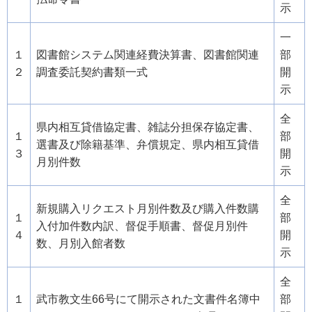
示
一
１
図書館システム関連経費決算書、図書館関連
部
２
調査委託契約書類一式
開
示
全
県内相互貸借協定書、雑誌分担保存協定書、
１
部
選書及び除籍基準、弁償規定、県内相互貸借
３
開
月別件数
示
全
新規購入リクエスト月別件数及び購入件数購
１
部
入付加件数内訳、督促手順書、督促月別件
４
開
数、月別入館者数
示
全
１
武市教文生66号にて開示された文書件名簿中
部