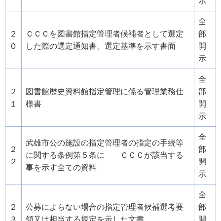
示
全
２
ＣＣＣを図書館指定管理者候補者として選定
部
０
した際の選定通知書、選定基準を示す書面
開
示
全
２
図書館歴史資料館指定管理に係る管理業務仕
部
１
様書
開
示
全
武雄市公の施設の指定管理者の指定の手続等
２
部
に関する条例第５条に ＣＣＣが該当する
２
開
事を示す全ての資料
示
全
２
公募によらない場合の指定管理者候補選考要
部
３
領又は相当する規定を示した文書
開