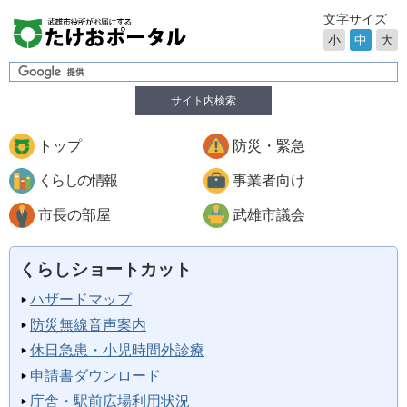
文字サイズ
小
中
大
サイト内検索
トップ
防災・緊急
くらしの情報
事業者向け
市長の部屋
武雄市議会
くらしショートカット
ハザードマップ
防災無線音声案内
休日急患・小児時間外診療
申請書ダウンロード
庁舎・駅前広場利用状況