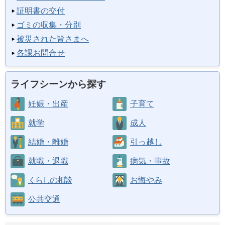
証明書の交付
ゴミの収集・分別
被災された皆さまへ
各課お問合せ
ライフシーンから探す
妊娠・出産
子育て
就学
成人
結婚・離婚
引っ越し
就職・退職
病気・事故
くらしの相談
お悔やみ
公共交通