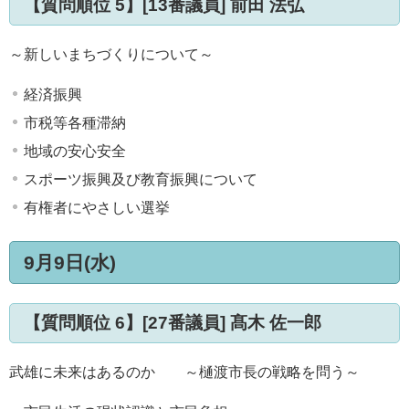
【質問順位 5】[13番議員] 前田 法弘
～新しいまちづくりについて～
経済振興
市税等各種滞納
地域の安心安全
スポーツ振興及び教育振興について
有権者にやさしい選挙
9月9日(水)
【質問順位 6】[27番議員] 髙木 佐一郎
武雄に未来はあるのか ～樋渡市長の戦略を問う～