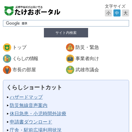
文字サイズ
小
中
大
サイト内検索
トップ
防災・緊急
くらしの情報
事業者向け
市長の部屋
武雄市議会
くらしショートカット
ハザードマップ
防災無線音声案内
休日急患・小児時間外診療
申請書ダウンロード
庁舎・駅前広場利用状況