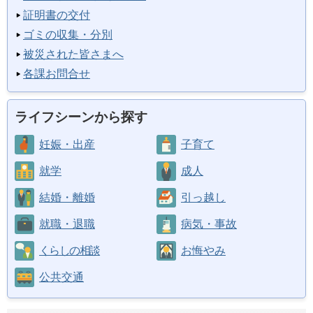
証明書の交付
ゴミの収集・分別
被災された皆さまへ
各課お問合せ
ライフシーンから探す
妊娠・出産
子育て
就学
成人
結婚・離婚
引っ越し
就職・退職
病気・事故
くらしの相談
お悔やみ
公共交通