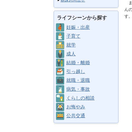
各課お問合せ
ま
ん
す
ライフシーンから探す
妊娠・出産
子育て
就学
成人
結婚・離婚
引っ越し
就職・退職
病気・事故
くらしの相談
お悔やみ
公共交通