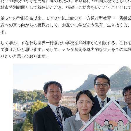
たこの学校づくりを円滑に進めるため、東京都初の民間人校長として和
武雄市特別顧問として就任いただき、指導、ご助言をいただくこととし
治５年の学制公布以来、１４０年以上続いた一方通行型教育・一斉授業
教育への真っ向からの挑戦として、お互いに学びあう教育、生き抜く力
ます。
しく学ぶ、すなわち世界一行きたい学校を武雄市から創設する、これを
めて参りたいと思います。そして、メシが食える魅力的な大人をこの武
参りたいと思っております。