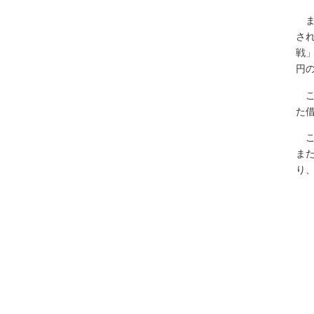
ま
さ
戦
円
こ
た
こ
ま
り