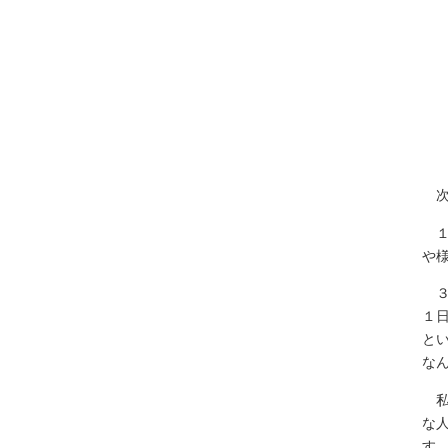
次
１
や
３
１
と
な
私
な
す