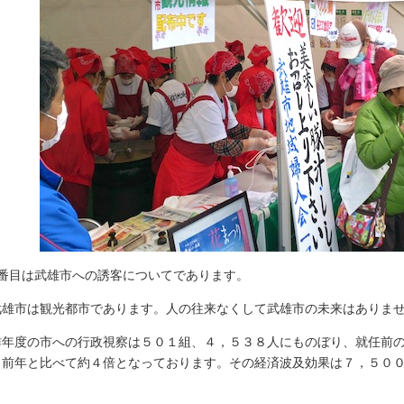
番目は武雄市への誘客についてであります。
雄市は観光都市であります。人の往来なくして武雄市の未来はありま
年度の市への行政視察は５０１組、４，５３８人にものぼり、就任前の
。前年と比べて約４倍となっております。その経済波及効果は７，５０