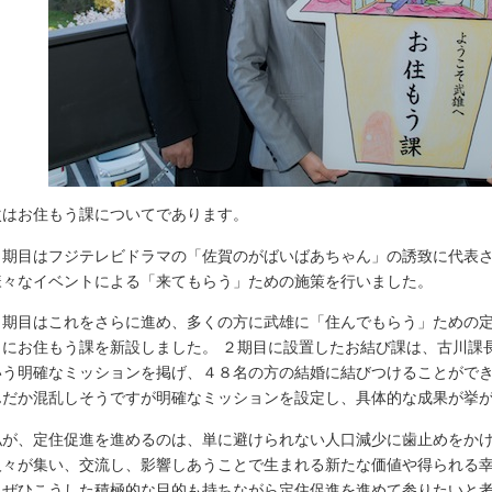
はお住もう課についてであります。
期目はフジテレビドラマの「佐賀のがばいばあちゃん」の誘致に代表さ
様々なイベントによる「来てもらう」ための施策を行いました。
期目はこれをさらに進め、多くの方に武雄に「住んでもらう」ための定
日にお住もう課を新設しました。 ２期目に設置したお結び課は、古川課
いう明確なミッションを掲げ、４８名の方の結婚に結びつけることができ
んだか混乱しそうですが明確なミッションを設定し、具体的な成果が挙
が、定住促進を進めるのは、単に避けられない人口減少に歯止めをかけ
人々が集い、交流し、影響しあうことで生まれる新たな価値や得られる
。ぜひこうした積極的な目的も持ちながら定住促進を進めて参りたいと