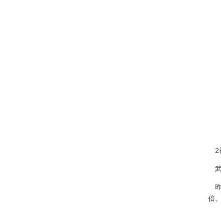
2
武
昨
倍