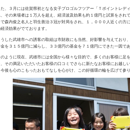
た、３月には佐賀県初となる女子プロゴルフツアー「Ｔポイントレディ
れ、その来場者は１万人を超え、経済波及効果も約１億円と試算をされ
」で森内俊之名人と羽生善治３冠が対局をされ、１，０００人近くの方
の経済効果がでております。
うした武雄市への誘客の取組は市財政にも当然、好影響を与えており、
借金を３１５億円に減らし、３３億円の基金を７１億円にできた一因で
のように現在、武雄市には全国から様々な目的で、多くのお客様に足を
た、その満足いただいたお客様の口コミでさらに新たなお客様にお越し
、今後も心のこもったおもてなしを心がけ、この好循環の輪を広げて参