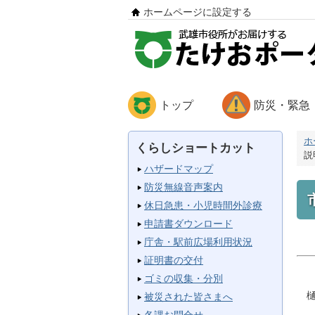
ホームページに設定する
トップ
防災・緊急
ホ
くらしショートカット
説
ハザードマップ
防災無線音声案内
休日急患・小児時間外診療
申請書ダウンロード
庁舎・駅前広場利用状況
証明書の交付
ゴミの収集・分別
樋
被災された皆さまへ