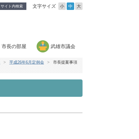
文字サイズ
小
中
大
サイト内検索
市長の部屋
武雄市議会
会
>
平成26年6月定例会
>
市長提案事項