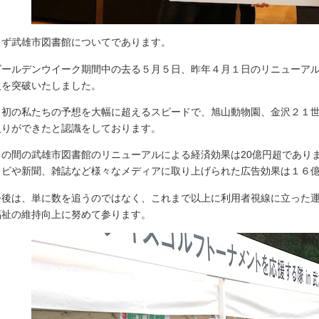
ず武雄市図書館についてであります。
ールデンウイーク期間中の去る５月５日、昨年４月１日のリニューアル
人を突破いたしました。
初の私たちの予想を大幅に超えるスピードで、旭山動物園、金沢２１世
入りができたと認識をしております。
の間の武雄市図書館のリニューアルによる経済効果は20億円超でありま
レビや新聞、雑誌など様々なメディアに取り上げられた広告効果は１６
後は、単に数を追うのではなく、これまで以上に利用者視線に立った運
福祉の維持向上に努めて参ります。