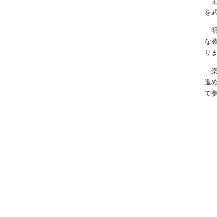
ま
を
明
な
り
楽
進
で