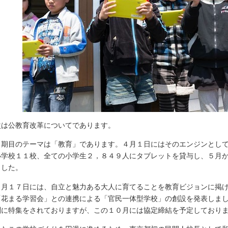
は公教育改革についてであります。
期目のテーマは「教育」であります。４月１日にはそのエンジンとして
小学校１１校、全ての小学生２，８４９人にタブレットを貸与し、５月
ました。
月１７日には、自立と魅力ある大人に育てることを教育ビジョンに掲げ
「花まる学習会」との連携による「官民一体型学校」の創設を発表しま
聞に特集をされておりますが、この１０月には協定締結を予定しており