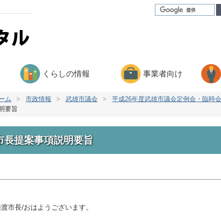
くらしの情報
事業者向け
ーム
>
市政情報
>
武雄市議会
>
平成26年度武雄市議会定例会・臨時
明要旨
市長提案事項説明要旨
渡市長/おはようございます。